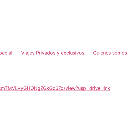
pecial
Viajes Privados y exclusivos
Quienes somos
7KrhcmTMVLVyGHONgZGkGc67o/view?usp=drive_link