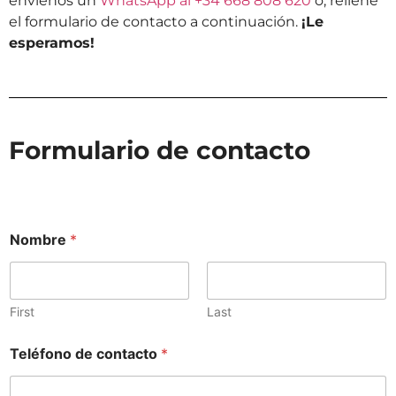
envíenos un
WhatsApp al +34 668 808 620
o, rellene
el formulario de contacto a continuación.
¡Le
esperamos!
Formulario de contacto
Nombre
*
First
Last
C
Teléfono de contacto
*
o
m
e