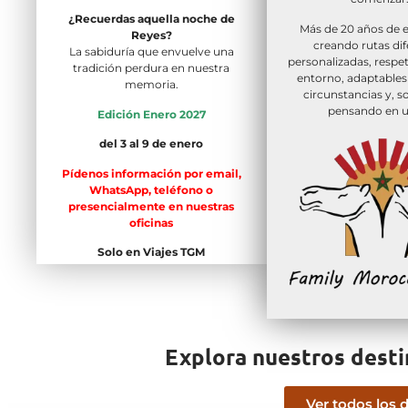
¿Recuerdas aquella noche de
Más de 20 años de e
Reyes?
creando rutas dif
La sabiduría que envuelve una
personalizadas, respe
tradición perdura en nuestra
entorno, adaptables 
memoria.
circunstancias y, s
pensando en u
Edición Enero 2027
del 3 al 9 de enero
Pídenos información por email,
WhatsApp, teléfono o
presencialmente en nuestras
oficinas
Solo en Viajes TGM
Explora nuestros dest
Ver todos los 