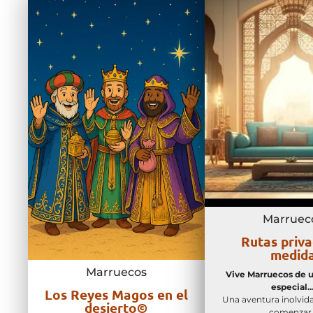
Marruec
Rutas priva
medid
Marruecos
Vive Marruecos de 
especial
Los Reyes Magos en el
Una aventura inolvida
desierto©
comenzar