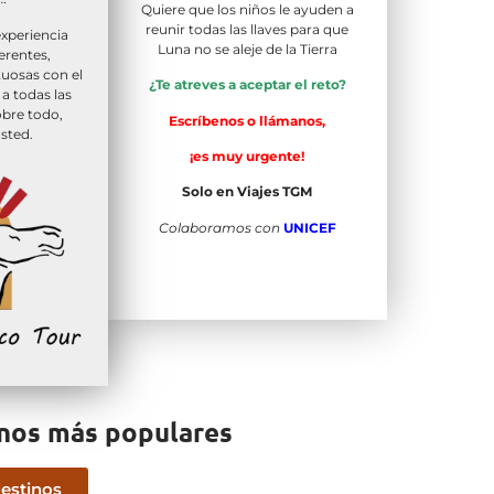
Quiere que los niños le ayuden a
reunir todas las llaves para que
xperiencia
Luna no se aleje de la Tierra
erentes,
tuosas con el
¿Te atreves a aceptar el reto?
a todas las
obre todo,
Escríbenos o llámanos,
sted.
¡es muy urgente!
Solo en Viajes TGM
Colaboramos con
UNICEF
inos más populares
destinos