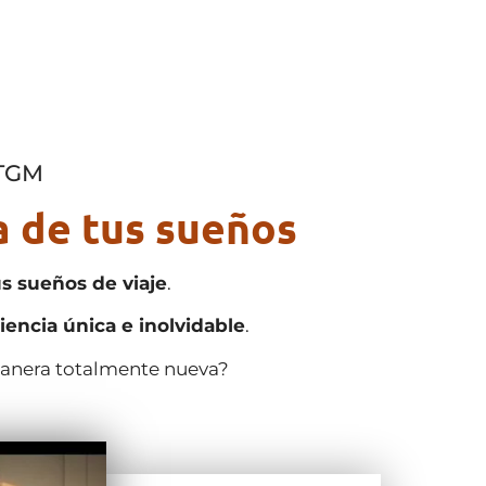
 TGM
 de tus sueños
us sueños de viaje
.
iencia única e inolvidable
.
manera totalmente nueva?