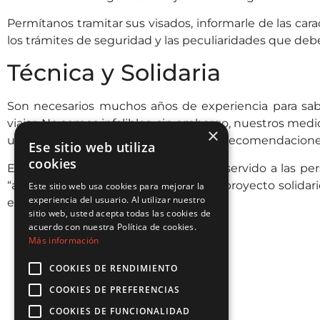
Permítanos tramitar sus visados, informarle de las cara
los trámites de seguridad y las peculiaridades que deb
Técnica y Solidaria
Son necesarios muchos años de experiencia para sabe
viajar. No somos infalibles, sin embargo, nuestros med
×
una opinión sobre las características y recomendacione
Ese sitio web utiliza
cookies
En más de una ocasión, viajar nos ha servido a las 
“algo más” por ello trabajamos en un proyecto solidari
Este sitio web usa cookies para mejorar la
experiencia del usuario. Al utilizar nuestro
empresa Family Morocco Tour SARL.
sitio web, usted acepta todas las cookies de
acuerdo con nuestra Política de cookies.
Más información
COOKIES DE RENDIMIENTO
COOKIES DE PREFERENCIAS
COOKIES DE FUNCIONALIDAD